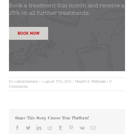
Book a treatment this month and receive a
25% on all further treatments.
BOOK NOW
By
Adminhemme
|
August 17th, 2016
|
Health & Wellness
|
0
Comments
Share This Story, Choose Your Platform!
Facebook
Twitter
LinkedIn
Reddit
Tumblr
Pinterest
Vk
Email