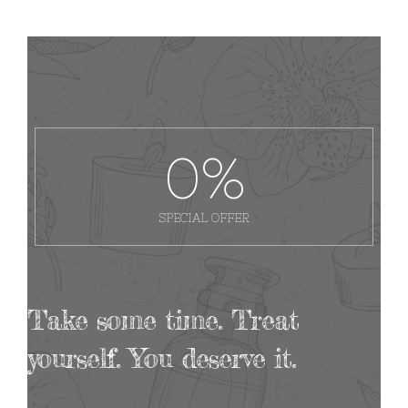
0
%
SPECIAL OFFER
Take some time. Treat
yourself. You deserve it.