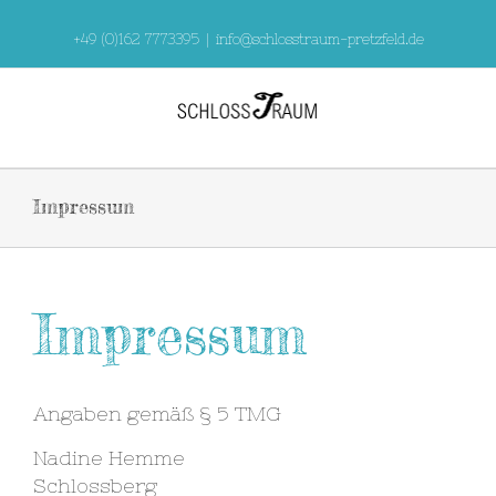
Skip
to
+49 (0)162 7773395
|
info@schlosstraum-pretzfeld.de
content
Impressum
Impressum
Angaben gemäß § 5 TMG
Nadine Hemme
Schlossberg