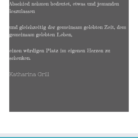
Abschied nehmen bedeutet, etwas und jemanden
loszulassen
und gleichzeitig der gemeinsam gelebten Zeit, dem
gemeinsam gelebten Leben,
einen würdigen Platz im eigenen Herzen zu
schenken.
Katharina Grill