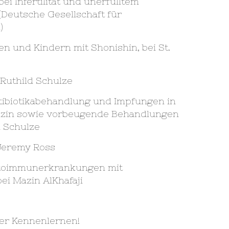
i Infertilität und unerfülltem
Deutsche Gesellschaft für
)
n und Kindern mit Shonishin, bei St.
Ruthild Schulze
tibiotikabehandlung und Impfungen in
izin sowie vorbeugende Behandlungen
d Schulze
 Jeremy Ross
toimmunerkrankungen mit
ei Mazin AlKhafaji
ser Kennenlernen!