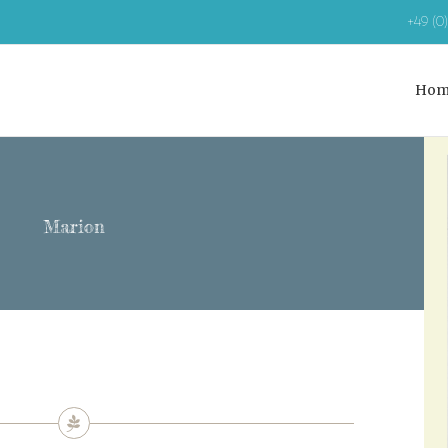
+49 (0
Hom
Vi
La
Im
Marion