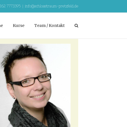
)162 7773395
|
info@schlosstraum-pretzfeld.de
e
Kurse
Team / Kontakt
ew
rger
age