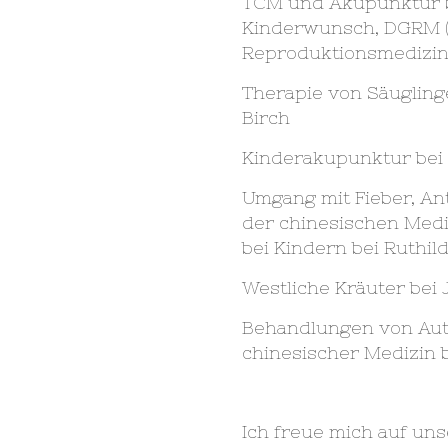
TCM und Akupunktur be
Kinderwunsch, DGRM (
Reproduktionsmedizin
Therapie von Säuglinge
Birch
Kinderakupunktur bei 
Umgang mit Fieber, An
der chinesischen Med
bei Kindern bei Ruthil
Westliche Kräuter bei
Behandlungen von Au
chinesischer Medizin b
Ich freue mich auf un